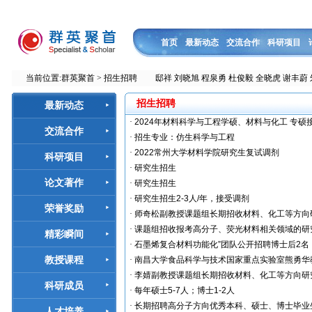
首页
最新动态
交流合作
科研项目
当前位置:
群英聚首
> 招生招聘
邸祥
刘晓旭
程泉勇
杜俊毅
全晓虎
谢丰蔚
招生招聘
最新动态
·
2024年材料科学与工程学硕、材料与化工 专硕
交流合作
·
招生专业：仿生科学与工程
·
2022常州大学材料学院研究生复试调剂
科研项目
·
研究生招生
论文著作
·
研究生招生
·
研究生招生2-3人/年，接受调剂
荣誉奖励
·
师奇松副教授课题组长期招收材料、化工等方向
·
课题组招收报考高分子、荧光材料相关领域的研
精彩瞬间
·
石墨烯复合材料功能化”团队公开招聘博士后2名
教授课程
·
南昌大学食品科学与技术国家重点实验室熊勇华教授
·
李婧副教授课题组长期招收材料、化工等方向研
科研成员
·
每年硕士5-7人；博士1-2人
·
长期招聘高分子方向优秀本科、硕士、博士毕业
人才培养