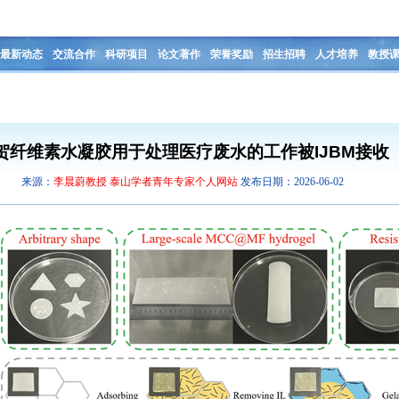
最新动态
交流合作
科研项目
论文著作
荣誉奖励
招生招聘
人才培养
教授
贺纤维素水凝胶用于处理医疗废水的工作被IJBM接收
来源：
李晨蔚教授 泰山学者青年专家个人网站
发布日期：2026-06-02