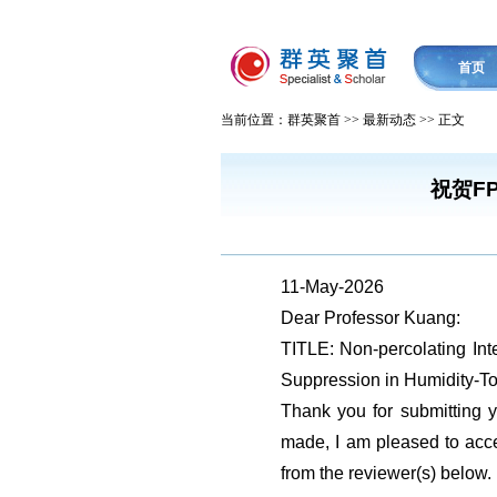
首页
当前位置：群英聚首 >> 最新动态 >> 正文
祝贺FP
11-May-2026
Dear Professor Kuang:
TITLE: Non-percolating Int
Suppression in Humidity-To
Thank you for submitting y
made, I am pleased to accep
from the reviewer(s) below.