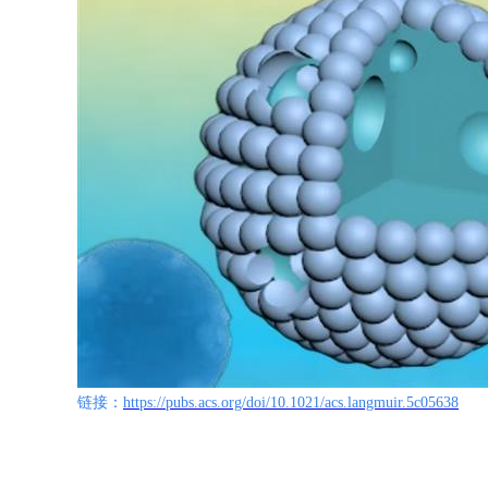
链接：
https://pubs.acs.org/doi/10.1021/acs.langmuir.5c05638