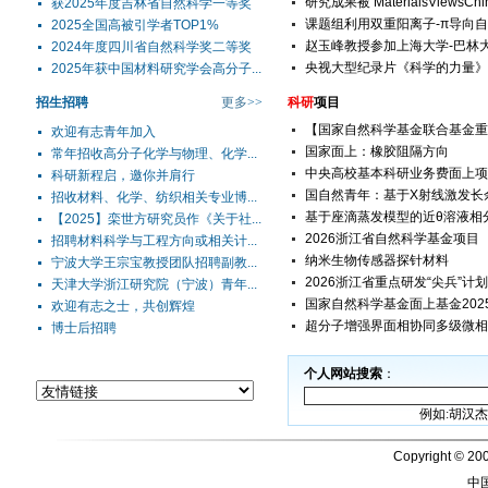
研究成果被 MaterialsViewsCh
获2025年度吉林省自然科学一等奖
课题组利用双重阳离子-π导向自
2025全国高被引学者TOP1%
赵玉峰教授参加上海大学-巴林
2024年度四川省自然科学奖二等奖
央视大型纪录片《科学的力量》
2025年获中国材料研究学会高分子...
招生招聘
更多
>>
科研
项目
【国家自然科学基金联合基金重点
欢迎有志青年加入
国家面上：橡胶阻隔方向
常年招收高分子化学与物理、化学...
中央高校基本科研业务费面上项
科研新程启，邀你并肩行
国自然青年：基于X射线激发长余
招收材料、化学、纺织相关专业博...
基于座滴蒸发模型的近θ溶液相
【2025】栾世方研究员作《关于社...
2026浙江省自然科学基金项目
招聘材料科学与工程方向或相关计...
纳米生物传感器探针材料
宁波大学王宗宝教授团队招聘副教...
2026浙江省重点研发“尖兵”计
天津大学浙江研究院（宁波）青年...
国家自然科学基金面上基金202
欢迎有志之士，共创辉煌
超分子增强界面相协同多级微相
博士后招聘
个人网站搜索
：
例如:胡汉杰 h
Copyright © 200
中