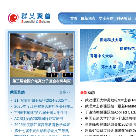
首页
最新动态
交流合作
科研项目
1
2
3
4
5
第三届全国介电高分子复合材料与应
荣誉奖励
更多
>>
最新
动态
武汉理工大学吴劲松&木士春 NC：
11. 祝贺阎如玉获得2024-2025年...
武理木士春课题组，最新Natur
2025年度江苏省复合材料学会科技...
于濂清教授课题组Applied Catalysis
"中国中车杯"第八届全国大学生可...
中国石油大学(华东)-于濂清教授
ACS颁发的2025同行评审证书
焦体峰教授课题组参加2024新能
2025年度浙江省高等教育教学成果...
超低钌负载过渡金属磷化物作为高
第十七届宁夏自然科学论文三等奖